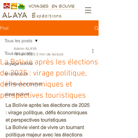
VOYAGES EN BOLIVIE
ALAY
A
E
xpéditions
Post
Tous les posts
Admin ALAYA
Tous les posts
18 nov. 2025
2 min de lecture
La Bolivie après les élections
voyage bolivie
de 2025 : virage politique,
architecture
défis économiques et
architecture bolivie
perspectives touristiques
alaya bolivie
La Bolivie après les élections de 2025 
: virage politique, défis économiques 
et perspectives touristiques
La Bolivie vient de vivre un tournant 
politique majeur avec les élections 