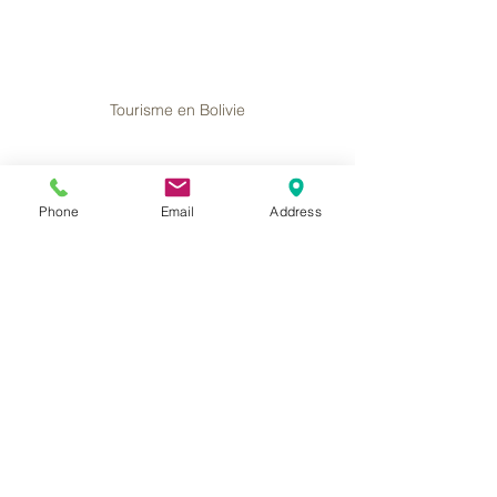
Tourisme en Bolivie
✍️ Conclusion
La Bolivie entre dans une phase de 
Phone
Email
Address
transition politique et économique. Si 
les défis sont nombreux, les 
opportunités le sont aussi  notamment 
pour un tourisme responsable, 
enraciné dans les réalités locales et 
ouvert à l’échange. À suivre de près.
Mots-clés :
alaya bolivie
voyages bolivie
agence voyage bolivie
agence uyuni