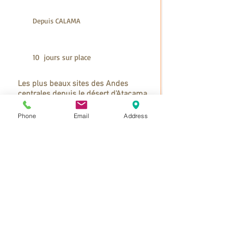
Depuis CALAMA
10 jours sur place
Les plus beaux sites des Andes
centrales depuis le désert d'Atacama...
Phone
Email
Address
À partir de :
Voir les détails [ + ]
US$
1.250
Comment réserver votre
vol
international ?