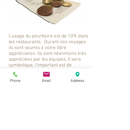
L
'usage du pourboire est de 10% dans
les restaurants. Durant nos voyages
ils sont soumis à votre libre
appréciation. Ils sont néanmoins très
appréciées par les équipes. Il sera
symbolique, l'important est de
distribuer à l'ensemble des
intervenants du voyage.
Phone
Email
Address
A titre indicatif, un pourboire est en
moyenne :
5 US$ par jour et par personne pour
un chauffeur-guide de véhicule 4×4.
2 US$ par jour et par personne pour la
cuisiniére
5 US$ par jour et par personne pour