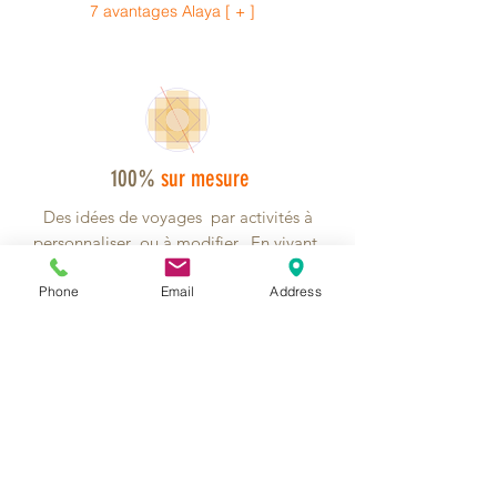
7 avantages Alaya [ + ]
100%
sur mesure
Des idées de voyages par activités à
personnaliser ou à modifier. En vivant
votre projet sur mesure.
Phone
Email
Address
En Direct,
Expert local
Nos 3 agences réceptives nous permet
de
sécuriser votre voyage.
Une assistance