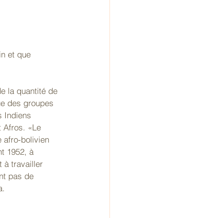
e la quantité de 
ue des groupes 
s Indiens 
 Afros. «Le 
 afro-bolivien 
nt 1952, à 
à travailler 
nt pas de 
a.