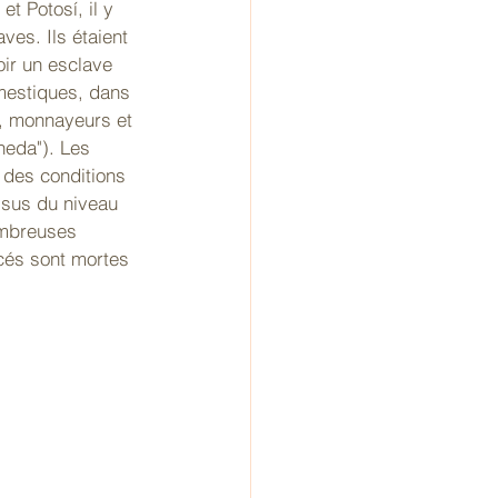
t Potosí, il y 
ves. Ils étaient 
ir un esclave 
omestiques, dans 
, monnayeurs et 
neda"). Les 
 des conditions 
sus du niveau 
ombreuses 
cés sont mortes 