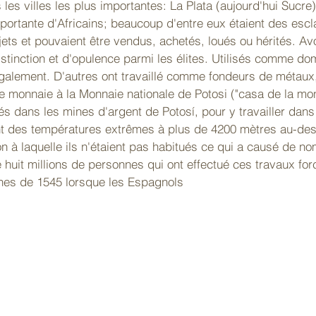
les villes les plus importantes: La Plata (aujourd'hui Sucre) e
ortante d'Africains; beaucoup d'entre eux étaient des escla
ets et pouvaient être vendus, achetés, loués ou hérités. Avo
istinction et d'opulence parmi les élites. Utilisés comme d
également. D'autres ont travaillé comme fondeurs de métaux
 monnaie à la Monnaie nationale de Potosi ("casa de la mo
s dans les mines d'argent de Potosí, pour y travailler dans
t des températures extrêmes à plus de 4200 mètres au-des
on à laquelle ils n'étaient pas habitués ce qui a causé de n
huit millions de personnes qui ont effectué ces travaux for
ines de 1545 lorsque les Espagnols