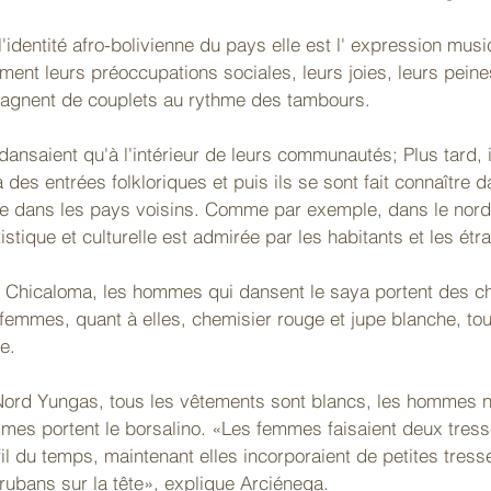
identité afro-bolivienne du pays elle est l' expression music
iment leurs préoccupations sociales, leurs joies, leurs peines
mpagnent de couplets au rythme des tambours.
dansaient qu'à l'intérieur de leurs communautés; Plus tard, i
à des entrées folkloriques et puis ils se sont fait connaître 
 dans les pays voisins. Comme par exemple, dans le nord d
istique et culturelle est admirée par les habitants et les étr
 Chicaloma, les hommes qui dansent le saya portent des c
 femmes, quant à elles, chemisier rouge et jupe blanche, to
e.
Nord Yungas, tous les vêtements sont blancs, les hommes n
mes portent le borsalino. «Les femmes faisaient deux tresse
fil du temps, maintenant elles incorporaient de petites tress
rubans sur la tête», explique Arciénega.