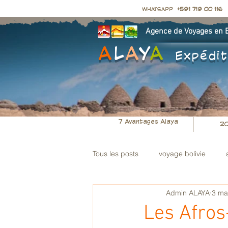
WHATSAPP
+591 719 00 116
Agence de Voyages en Bo
A
L
A
Y
A
Expédit
7 Avantages Alaya
20
Tous les posts
voyage bolivie
Admin ALAYA
3 ma
Les Afros-