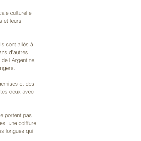
ale culturelle 
 et leurs 
ls sont allés à 
dans d'autres 
e l'Argentine, 
angers.
hemises et des 
utes deux avec 
e portent pas 
s, une coiffure 
es longues qui 