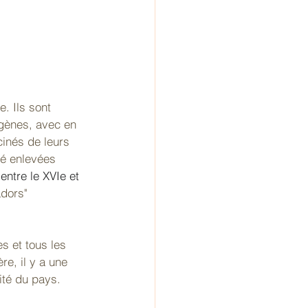
. Ils sont 
igènes, avec en 
cinés de leurs 
té enlevées 
 
entre le XVIe et 
adors" 
s et tous les 
e, il y a une 
ité du pays.