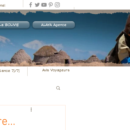
nel
La BOLIVIE
ALAYA Agence
Avis Voyageurs
tance 7j/7j
e...