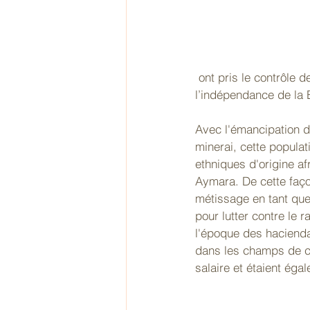
 ont pris le contrôle des mines, jusqu'en 1825 lorsque la période coloniale a pris fin et que 
l’indépendance de la B
Avec l'émancipation d
minerai, cette popula
ethniques d'origine af
Aymara. De cette faço
métissage en tant que 
pour lutter contre le r
l'époque des haciendas
dans les champs de co
salaire et étaient ég