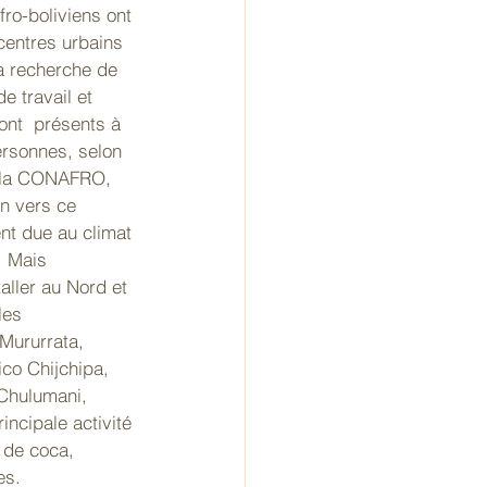
fro-boliviens ont 
entres urbains 
la recherche de 
e travail et 
sont  présents à 
ersonnes, selon 
e la CONAFRO, 
n vers ce 
nt due au climat 
, Mais 
aller au Nord et 
les 
ururrata, 
co Chijchipa, 
Chulumani, 
incipale activité 
 de coca, 
es. 