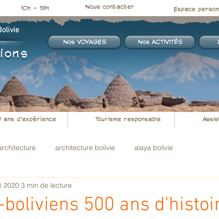
Nous contacter
10h - 19h
Espace person
livie​
Nos VOYAGES
Nos ACTIVITÉS
ions
 ans d'expèrience
Tourisme responsable
Assis
architecture
architecture bolivie
alaya bolivie
i 2020
3 min de lecture
boliviens 500 ans d'histoir