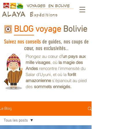
VOYAGES EN BOLIVIE
ALAY
A
E
xpéditions
BLOG voyage
Bolivie
Suivez nos conseils
de guides, nos coups de
cœur, nos exclusivités..
Plongez au cœur d
’un pays aux
mille visages
, où
la magie des
Andes
rencontre l’immensité du
Salar d’Uyuni, et où la
forêt
amazonienne
s’épanouit au pied
des
sommets enneigés.
Le Blog
Tous les posts