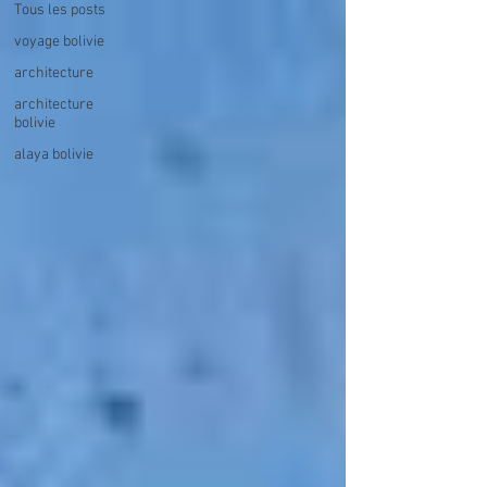
Tous les posts
voyage bolivie
architecture
architecture
bolivie
alaya bolivie