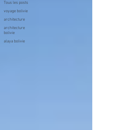
Tous les posts
voyage bolivie
architecture
architecture
bolivie
alaya bolivie