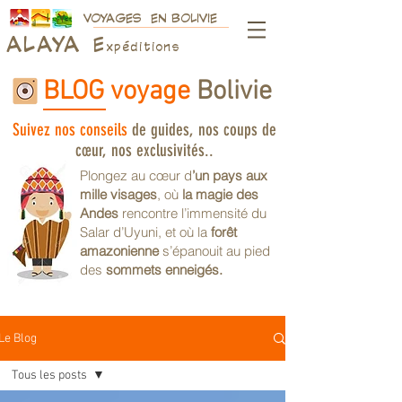
VOYAGES EN BOLIVIE
ALAY
A
E
xpéditions
BLOG voyage
Bolivie
Suivez nos conseils
de guides, nos coups de
cœur, nos exclusivités..
Plongez au cœur d
’un pays aux
mille visages
, où
la magie des
Andes
rencontre l’immensité du
Salar d’Uyuni, et où la
forêt
amazonienne
s’épanouit au pied
des
sommets enneigés.
Le Blog
Tous les posts