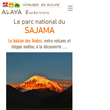
VOYAGES EN BOLIVIE
ALAY
A
E
xpéditions
Le parc national du
SAJAMA
Le balcon des Andes,
entre volcans et
steppe andine, á la découverte ....