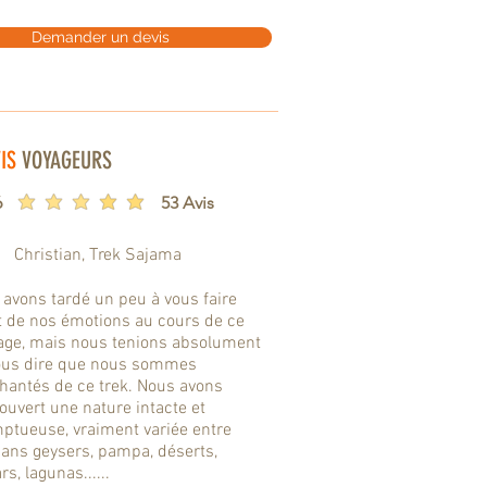
Demander un devis
IS
VOYAGEURS
6
53 Avis
la note moyenne est 3 sur 5
Christian, Trek Sajama
 avons tardé un peu à vous faire
t de nos émotions au cours de ce
age, mais nous tenions absolument
ous dire que nous sommes
hantés de ce trek. Nous avons
ouvert une nature intacte et
ptueuse, vraiment variée entre
cans geysers, pampa, déserts,
rs, lagunas......