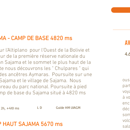
JAMA - CAMP DE BASE 4820 ms
AV
 l'Altiplano pour l'Ouest de la Bolivie et
4.
œur de la première réserve nationale du
can Sajama et le sommet le plus haut de la
te nous découvrons les " Chulpares " qui
 des ancêtres Aymaras. Poursuite sur une
ous
 Sajama et le village de Sajama. Nous
par
reau du parc national. Poursuite à pied
voy
amp de base du Sajama situé à 4820 ms
à v
enc
L D
Guide HM UIAGM
2h, +410 ms
déc
som
vol
MP HAUT SAJAMA 5670 ms
sala