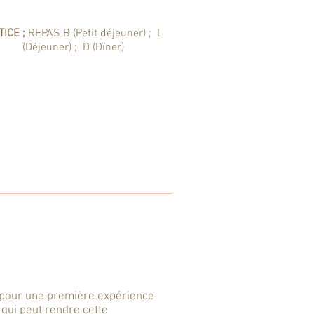
ICE ;
REPAS B (Petit déjeuner) ; L
(Déjeuner) ; D (Dïner)
s pour une première expérience
qui peut rendre cette