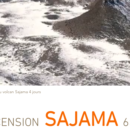
 volcan Sajama 4 jours
SAJAMA
on sommet volcan Sajama en Bolivie
CENSION
6