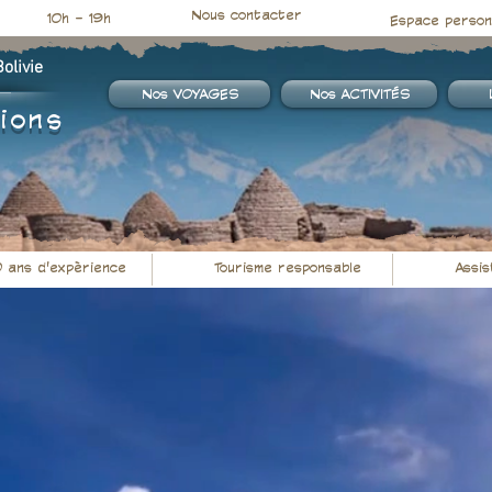
Nous contacter
10h - 19h
Espace person
livie​
Nos VOYAGES
Nos ACTIVITÉS
ions
 ans d'expèrience
Tourisme responsable
Assis