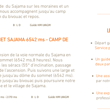
de du Sajama sur les moraines et un
s nous accompagnent jusqu'au camp
n du bivouac et repos.
B L D
Guide HM UIAGM
L
MET SAJAMA 6542 ms - CAMP DE
Départ ga
Service p
ension de la voie normale du Sajama en
Un guid
u sommet (6542 ms,8 heures). Nous
deux par
les séracs (55° d'inclination, passage
de l'ascension. Puis suivons une large et
ée jusqu'au dôme du sommet (6542 ms).
Une ass
e jusqu'au bivouac puis poursuivre notre
par notr
 et le village de Sajama.
Une exp
 ms -2.170 ms
B L D
Guide HM UIAGM
profess