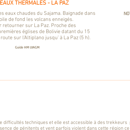
 - EAUX THERMALES - LA PAZ
les eaux chaudes du Sajama. Baignade dans
NOT
oile de fond les volcans enneigés.
r retourner sur La Paz. Proche des
remières églises de Bolivie datant du 15
oute sur l'Altiplano jusqu' à La Paz (5 h).
L
Guide HM UIAGM
 difficultés techniques et elle est accessible à des trekkeur
ce de pénitents et vent parfois violent dans cette région ce 