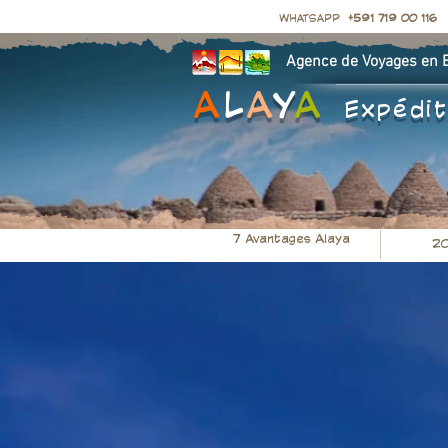
WHATSAPP
+591 719 00 116
Agence de Voyages en Bo
A
L
A
Y
A
Expédit
7 Avantages Alaya
20