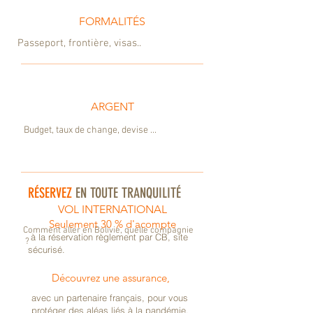
FORMALITÉS
Passeport, frontière, visas..
ARGENT
Budget, taux de change, devise ...
R
É
SERVEZ
EN TOUTE TRANQUILIT
É
VOL INTERNATIONAL
Seulement 30 % d'acompte
​Comment aller en Bolivie, quelle compagnie
à la réservation règlement par CB, site
?
sécurisé.
Découvrez une assurance,
avec un partenaire français, pour vous
protéger des aléas liés à la pandémie.