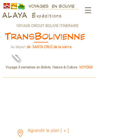
VOYAGES EN BOLIVIE
ALAY
A
E
xpéditions
VOYAGE CIRCUIT BOLIVIE ITINERAIRE
T
B
RANS
OLIVIENNE
Au départ
de SANTA CRUZ de la sierra
Voyage 3 semaines
en Bolivie
Nature & Culture
VOYD03
Agrandir le plan [ + ]