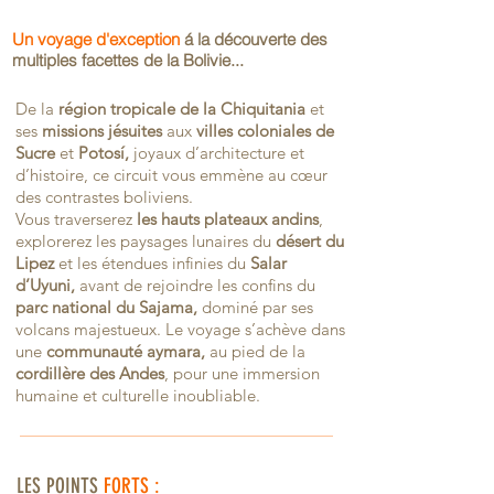
Un voyage d'exception
á la découverte des
multiples facettes de la Bolivie...
De la
région tropicale de la Chiquitania
et
ses
missions jésuites
aux
villes coloniales de
Sucre
et
Potosí,
joyaux d’architecture et
d’histoire, ce circuit vous emmène au cœur
des contrastes boliviens.
Vous traverserez
les hauts plateaux andins
,
explorerez les paysages lunaires du
désert du
Lipez
et les étendues infinies du
Salar
d’Uyuni,
avant de rejoindre les confins du
parc national du Sajama,
dominé par ses
volcans majestueux. Le voyage s’achève dans
une
communauté aymara,
au pied de la
cordillère des Andes
, pour une immersion
humaine et culturelle inoubliable.
LES POINTS
FORTS :