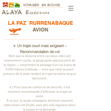
VOYAGES EN BOLIVIE
ALAY
A
E
xpéditions
LA PAZ RURRENABAQUE
AVION
✈️
Un trajet court mais exigeant –
Recommandation de vol
Bien que la distance entre ces deux villes soit
relativement courte, la géographie spectaculaire de
la région — notamment le passage d’un col à plus de
5 000 mètres d’altitude — ainsi que l’état souvent
précaire de la piste rendent le trajet terrestre long et
éprouvant.
👉 Pour plus de confort et de sécurité, il est
vivement recommandé d’effectuer ce trajet en
avion.
À ce jour, la seule compagnie aérienne assurant
cette liaison est Ecojet, avec des vols réguliers selon
la saison et la demande.