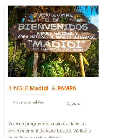
JUNGLE
Madidi
&
PAMPA
Incontournables
5 jours
Voici un programme «nature» dans un
environnement de toute beauté. Véritable
mosaïque de microclimats..