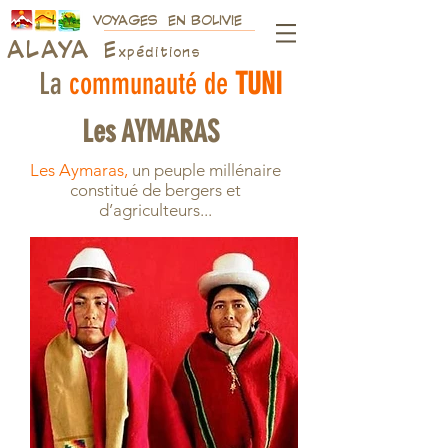
VOYAGES EN BOLIVIE
ALAY
A
E
xpéditions
La
communauté de
TUNI
Les AYMARAS
Les Aymaras,
un peuple millénaire
constitué de bergers et
d’agriculteurs...