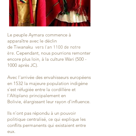
Le peuple Aymara commence à
apparaître avec le déclin
de Tiwanaku
vers l'an 1100 de notre
Cependant, nous pourrions remonter
ère.
encore plus loin, à la culture Wari
(500 -
1000
après JC).
Avec l'arrivée des envahisseurs européens
en 1532 la majeure population indigène
s'est réfugiée entre la cordillère et
l'Altiplano principalement en
Bolivie,
élargissant leur rayon d'influence.
Ils n'ont pas répondu à un pouvoir
politique centralisé, ce qui explique les
conflits permanents qui existaient entre
eux.