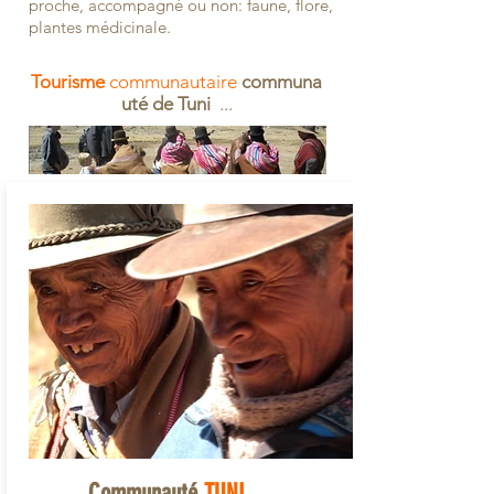
proche, accompagné ou non: faune, flore,
plantes médicinale.
Tourisme
communautaire
communa
uté de Tuni
...
Communauté
TUNI